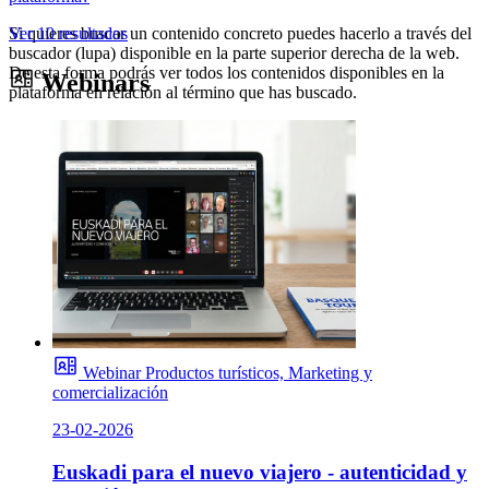
Si quieres buscar un contenido concreto puedes hacerlo a través del
Ver 10 resultados
buscador (lupa) disponible en la parte superior derecha de la web.
De esta forma podrás ver todos los contenidos disponibles en la
Webinars
plataforma en relación al término que has buscado.
Webinar
Productos turísticos, Marketing y
comercialización
23-02-2026
Euskadi para el nuevo viajero - autenticidad y