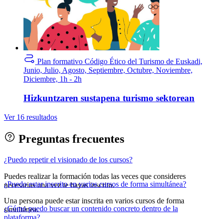
Plan formativo
Código Ético del Turismo de Euskadi,
Junio, Julio, Agosto, Septiembre, Octubre, Noviembre,
Diciembre, 1h - 2h
Hizkuntzaren sustapena turismo sektorean
Ver 16 resultados
Preguntas frecuentes
¿Puedo repetir el visionado de los cursos?
Puedes realizar la formación todas las veces que consideres
¿Puedo estar inscrito en varios cursos de forma simultánea?
necesarias una vez te hayas inscrito.
Una persona puede estar inscrita en varios cursos de forma
¿Cómo puedo buscar un contenido concreto dentro de la
simultánea.
plataforma?